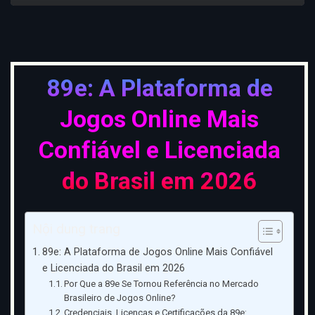
89e: A Plataforma de
Jogos Online Mais
Confiável e Licenciada
do Brasil em 2026
Nội dung trang
89e: A Plataforma de Jogos Online Mais Confiável
e Licenciada do Brasil em 2026
Por Que a 89e Se Tornou Referência no Mercado
Brasileiro de Jogos Online?
Credenciais, Licenças e Certificações da 89e: