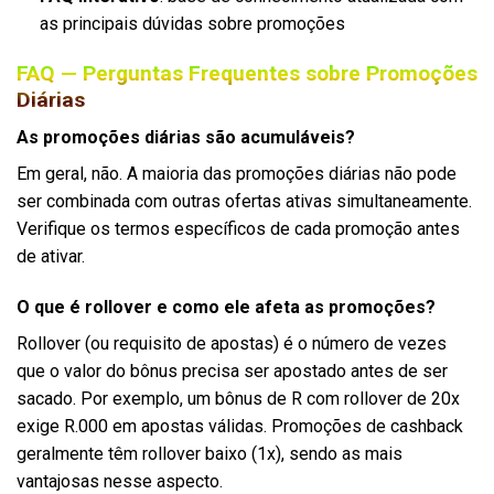
as principais dúvidas sobre promoções
FAQ — Perguntas Frequentes sobre Promoções
Diárias
As promoções diárias são acumuláveis?
Em geral, não. A maioria das promoções diárias não pode
ser combinada com outras ofertas ativas simultaneamente.
Verifique os termos específicos de cada promoção antes
de ativar.
O que é rollover e como ele afeta as promoções?
Rollover (ou requisito de apostas) é o número de vezes
que o valor do bônus precisa ser apostado antes de ser
sacado. Por exemplo, um bônus de R com rollover de 20x
exige R.000 em apostas válidas. Promoções de cashback
geralmente têm rollover baixo (1x), sendo as mais
vantajosas nesse aspecto.