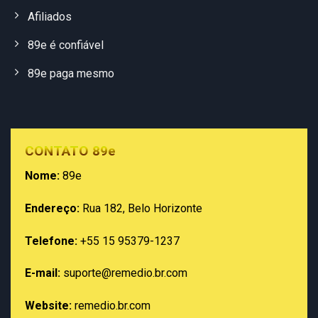
Afiliados
89e é confiável
89e paga mesmo
CONTATO 89e
Nome:
89e
Endereço:
Rua 182, Belo Horizonte
Telefone:
+55 15 95379-1237
E-mail:
suporte@remedio.br.com
Website:
remedio.br.com