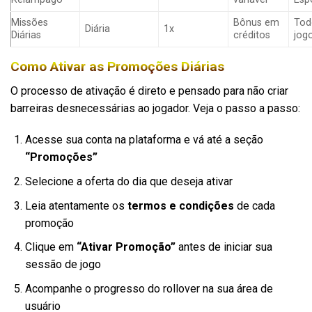
Missões
Bônus em
Tod
Diária
1x
Diárias
créditos
jog
Como Ativar as Promoções Diárias
O processo de ativação é direto e pensado para não criar
barreiras desnecessárias ao jogador. Veja o passo a passo:
Acesse sua conta na plataforma e vá até a seção
“Promoções”
Selecione a oferta do dia que deseja ativar
Leia atentamente os
termos e condições
de cada
promoção
Clique em
“Ativar Promoção”
antes de iniciar sua
sessão de jogo
Acompanhe o progresso do rollover na sua área de
usuário