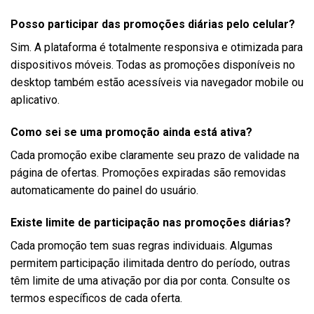
Posso participar das promoções diárias pelo celular?
Sim. A plataforma é totalmente responsiva e otimizada para
dispositivos móveis. Todas as promoções disponíveis no
desktop também estão acessíveis via navegador mobile ou
aplicativo.
Como sei se uma promoção ainda está ativa?
Cada promoção exibe claramente seu prazo de validade na
página de ofertas. Promoções expiradas são removidas
automaticamente do painel do usuário.
Existe limite de participação nas promoções diárias?
Cada promoção tem suas regras individuais. Algumas
permitem participação ilimitada dentro do período, outras
têm limite de uma ativação por dia por conta. Consulte os
termos específicos de cada oferta.