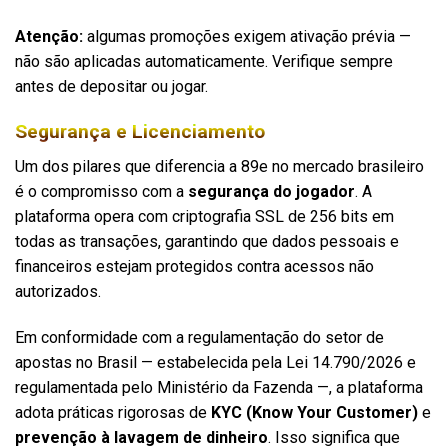
Atenção:
algumas promoções exigem ativação prévia —
não são aplicadas automaticamente. Verifique sempre
antes de depositar ou jogar.
Segurança e Licenciamento
Um dos pilares que diferencia a 89e no mercado brasileiro
é o compromisso com a
segurança do jogador
. A
plataforma opera com criptografia SSL de 256 bits em
todas as transações, garantindo que dados pessoais e
financeiros estejam protegidos contra acessos não
autorizados.
Em conformidade com a regulamentação do setor de
apostas no Brasil — estabelecida pela Lei 14.790/2026 e
regulamentada pelo Ministério da Fazenda —, a plataforma
adota práticas rigorosas de
KYC (Know Your Customer)
e
prevenção à lavagem de dinheiro
. Isso significa que