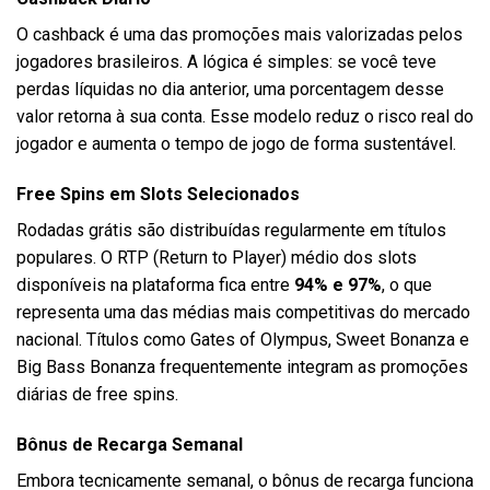
O cashback é uma das promoções mais valorizadas pelos
jogadores brasileiros. A lógica é simples: se você teve
perdas líquidas no dia anterior, uma porcentagem desse
valor retorna à sua conta. Esse modelo reduz o risco real do
jogador e aumenta o tempo de jogo de forma sustentável.
Free Spins em Slots Selecionados
Rodadas grátis são distribuídas regularmente em títulos
populares. O RTP (Return to Player) médio dos slots
disponíveis na plataforma fica entre
94% e 97%
, o que
representa uma das médias mais competitivas do mercado
nacional. Títulos como Gates of Olympus, Sweet Bonanza e
Big Bass Bonanza frequentemente integram as promoções
diárias de free spins.
Bônus de Recarga Semanal
Embora tecnicamente semanal, o bônus de recarga funciona