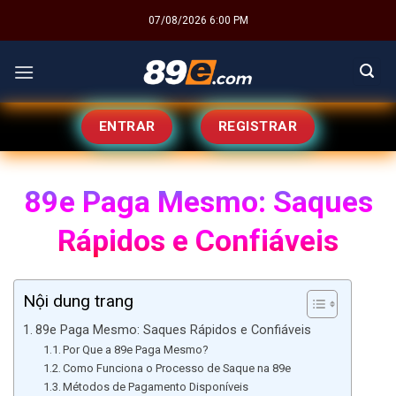
Skip
07/08/2026 6:00 PM
to
content
ENTRAR
REGISTRAR
89e Paga Mesmo: Saques
Rápidos e Confiáveis
Nội dung trang
89e Paga Mesmo: Saques Rápidos e Confiáveis
Por Que a 89e Paga Mesmo?
Como Funciona o Processo de Saque na 89e
Métodos de Pagamento Disponíveis