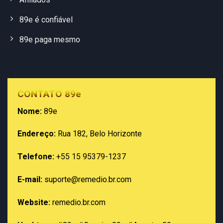
89e é confiável
89e paga mesmo
CONTATO 89e
Nome:
89e
Endereço:
Rua 182, Belo Horizonte
Telefone:
+55 15 95379-1237
E-mail:
suporte@remedio.br.com
Website:
remedio.br.com