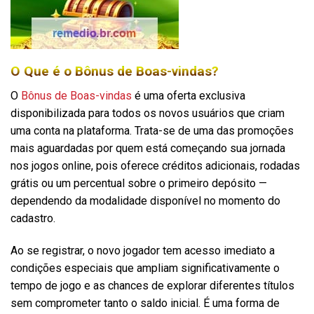
O Que é o Bônus de Boas-vindas?
O
Bônus de Boas-vindas
é uma oferta exclusiva
disponibilizada para todos os novos usuários que criam
uma conta na plataforma. Trata-se de uma das promoções
mais aguardadas por quem está começando sua jornada
nos jogos online, pois oferece créditos adicionais, rodadas
grátis ou um percentual sobre o primeiro depósito —
dependendo da modalidade disponível no momento do
cadastro.
Ao se registrar, o novo jogador tem acesso imediato a
condições especiais que ampliam significativamente o
tempo de jogo e as chances de explorar diferentes títulos
sem comprometer tanto o saldo inicial. É uma forma de