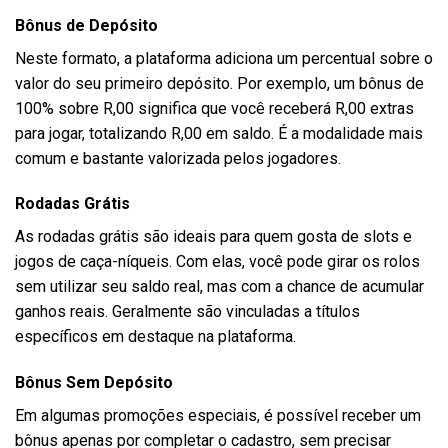
Bônus de Depósito
Neste formato, a plataforma adiciona um percentual sobre o
valor do seu primeiro depósito. Por exemplo, um bônus de
100% sobre R,00 significa que você receberá R,00 extras
para jogar, totalizando R,00 em saldo. É a modalidade mais
comum e bastante valorizada pelos jogadores.
Rodadas Grátis
As rodadas grátis são ideais para quem gosta de slots e
jogos de caça-níqueis. Com elas, você pode girar os rolos
sem utilizar seu saldo real, mas com a chance de acumular
ganhos reais. Geralmente são vinculadas a títulos
específicos em destaque na plataforma.
Bônus Sem Depósito
Em algumas promoções especiais, é possível receber um
bônus apenas por completar o cadastro, sem precisar