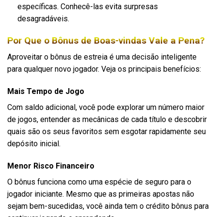
específicas. Conhecê-las evita surpresas
desagradáveis.
Por Que o Bônus de Boas-vindas Vale a Pena?
Aproveitar o bônus de estreia é uma decisão inteligente
para qualquer novo jogador. Veja os principais benefícios:
Mais Tempo de Jogo
Com saldo adicional, você pode explorar um número maior
de jogos, entender as mecânicas de cada título e descobrir
quais são os seus favoritos sem esgotar rapidamente seu
depósito inicial.
Menor Risco Financeiro
O bônus funciona como uma espécie de seguro para o
jogador iniciante. Mesmo que as primeiras apostas não
sejam bem-sucedidas, você ainda tem o crédito bônus para