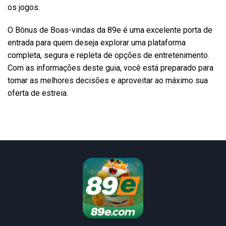
os jogos.
O Bônus de Boas-vindas da 89e é uma excelente porta de
entrada para quem deseja explorar uma plataforma
completa, segura e repleta de opções de entretenimento.
Com as informações deste guia, você está preparado para
tomar as melhores decisões e aproveitar ao máximo sua
oferta de estreia.