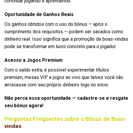
continuar jogando e aprendendo.
Oportunidade de Ganhos Reais
Os ganhos obtidos com o uso do bônus — após o
cumprimento dos requisitos — podem ser sacados como
dinheiro real. Isso significa que a promoção de boas-vindas
pode se transformar em lucro concreto para o jogador.
Acesso a Jogos Premium
Com o saldo extra, é possível experimentar títulos
premium, mesas VIP e jogos ao vivo que talvez você não
arriscasse com seu próprio dinheiro logo no início.
Não perca essa oportunidade — cadastre-se e resgate
seu bônus agora!
Perguntas Frequentes sobre o Bônus de Boas-
vindas