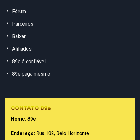
Fórum
Parceiros
Baixar
Afiliados
89e é confiável
89e paga mesmo
CONTATO 89e
Nome:
89e
Endereço:
Rua 182, Belo Horizonte