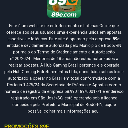
Este é um website de entretenimento e Loterias Online que
oferece aos seus usuários uma experiência única em apostas
esportivas e lotéricas. Este site é operado pela empresa
89e
,
entidade devidamente autorizada pelo Município de Bodó/RN
por meio do Termo de Credenciamento e Autorização
n° 20/2024. Menores de 18 anos não estão autorizados a
realizar apostas. A Hub Gaming Brasil pertence e é operada
pela Hub Gaming Entretenimentos Ltda, constituída sob as leis e
autorizado a operar no Brasil em total conformidade com a
Portaria 1.475/24 da Secretaria de Prêmios e Apostas com o
número de registro da empresa 58.990.189/0001-71 e endereço
registrado em São José/SC, está operando sob a licença
concedida pela Prefeitura Municipal de Bodó-RN, cujo é
possível colher mais informações aqui.
PROMOÇÕES 89E