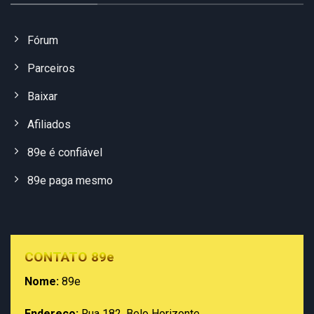
Fórum
Parceiros
Baixar
Afiliados
89e é confiável
89e paga mesmo
CONTATO 89e
Nome:
89e
Endereço:
Rua 182, Belo Horizonte