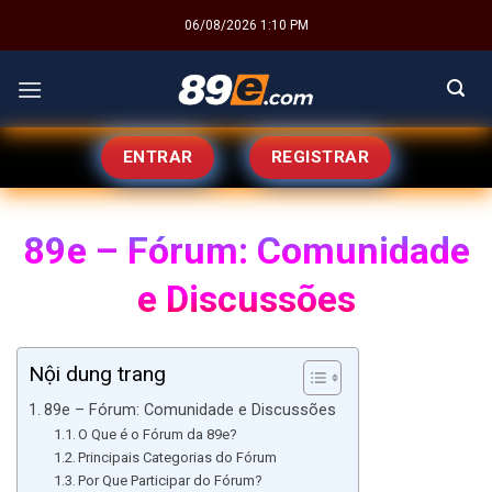
Skip
06/08/2026 1:10 PM
to
content
ENTRAR
REGISTRAR
89e – Fórum: Comunidade
e Discussões
Nội dung trang
89e – Fórum: Comunidade e Discussões
O Que é o Fórum da 89e?
Principais Categorias do Fórum
Por Que Participar do Fórum?