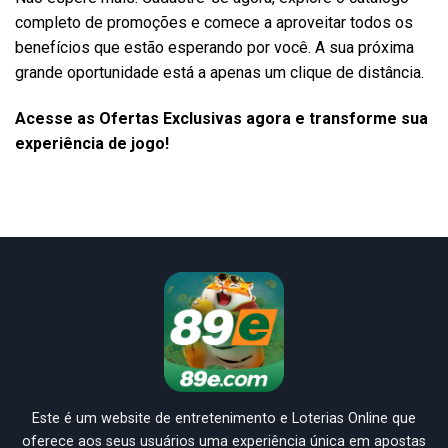
completo de promoções e comece a aproveitar todos os
benefícios que estão esperando por você. A sua próxima
grande oportunidade está a apenas um clique de distância.
Acesse as Ofertas Exclusivas agora e transforme sua
experiência de jogo!
Este é um website de entretenimento e Loterias Online que
oferece aos seus usuários uma experiência única em apostas