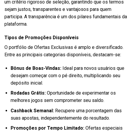
um critério rigoroso de seleção, garantindo que os termos
sejam justos, transparentes e vantajosos para quem
participa. A transparência é um dos pilares fundamentais da
plataforma.
Tipos de Promoções Disponíveis
O portfólio de Ofertas Exclusivas é amplo e diversificado.
Entre as principais categorias disponíveis, destacam-se:
Bônus de Boas-Vindas:
Ideal para novos usuários que
desejam começar com o pé direito, multiplicando seu
depósito inicial.
Rodadas Grátis:
Oportunidade de experimentar os
melhores jogos sem comprometer seu saldo.
Cashback Semanal:
Recupere uma porcentagem das
suas apostas, independentemente do resultado.
Promoções por Tempo Limitado:
Ofertas especiais