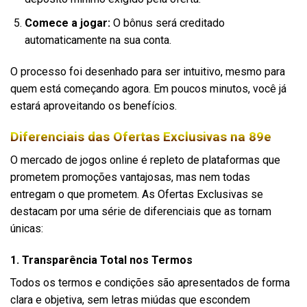
Comece a jogar:
O bônus será creditado
automaticamente na sua conta.
O processo foi desenhado para ser intuitivo, mesmo para
quem está começando agora. Em poucos minutos, você já
estará aproveitando os benefícios.
Diferenciais das Ofertas Exclusivas na 89e
O mercado de jogos online é repleto de plataformas que
prometem promoções vantajosas, mas nem todas
entregam o que prometem. As Ofertas Exclusivas se
destacam por uma série de diferenciais que as tornam
únicas:
1. Transparência Total nos Termos
Todos os termos e condições são apresentados de forma
clara e objetiva, sem letras miúdas que escondem