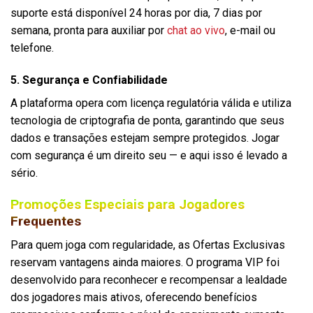
suporte está disponível 24 horas por dia, 7 dias por
semana, pronta para auxiliar por
chat ao vivo
, e-mail ou
telefone.
5. Segurança e Confiabilidade
A plataforma opera com licença regulatória válida e utiliza
tecnologia de criptografia de ponta, garantindo que seus
dados e transações estejam sempre protegidos. Jogar
com segurança é um direito seu — e aqui isso é levado a
sério.
Promoções Especiais para Jogadores
Frequentes
Para quem joga com regularidade, as Ofertas Exclusivas
reservam vantagens ainda maiores. O programa VIP foi
desenvolvido para reconhecer e recompensar a lealdade
dos jogadores mais ativos, oferecendo benefícios