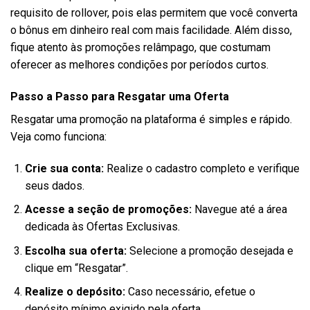
requisito de rollover, pois elas permitem que você converta
o bônus em dinheiro real com mais facilidade. Além disso,
fique atento às promoções relâmpago, que costumam
oferecer as melhores condições por períodos curtos.
Passo a Passo para Resgatar uma Oferta
Resgatar uma promoção na plataforma é simples e rápido.
Veja como funciona:
Crie sua conta:
Realize o cadastro completo e verifique
seus dados.
Acesse a seção de promoções:
Navegue até a área
dedicada às Ofertas Exclusivas.
Escolha sua oferta:
Selecione a promoção desejada e
clique em “Resgatar”.
Realize o depósito:
Caso necessário, efetue o
depósito mínimo exigido pela oferta.